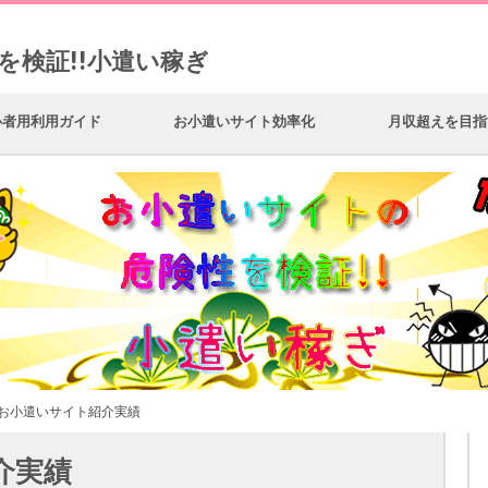
を検証!!小遣い稼ぎ
心者用利用ガイド
お小遣いサイト効率化
月収超えを目指
 お小遣いサイト紹介実績
介実績