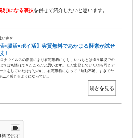
税別)になる裏技
を併せて紹介したいと思います。
遣い稼ぎ
活×腸活×ポイ活】実質無料であかまる酵素が試せ
技！
ロナウイルスの影響により在宅勤務になり、いつもとは違う環境での
ぼちぼち慣れてきたころだと思います。 ただ出勤していた頃も同じデ
ークをしていたはずなのに、在宅勤務になって「運動不足」すぎてヤ
も…と感じるようになってい...
続きを見る
無料で試す