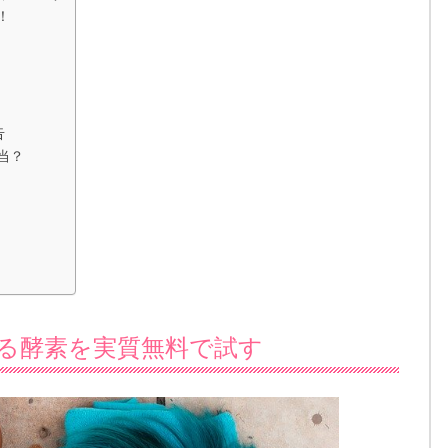
！
告
当？
る酵素を実質無料で試す