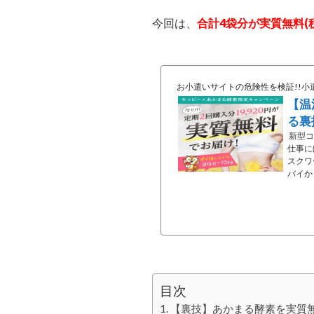
今回は、
合計4袋分が実質無料(
お小遣いサイトの危険性を検証!!小
【温
る裏
新型コ
仕事に
スクワ
バイか
目次
【裏技】あかまる酵素を実質