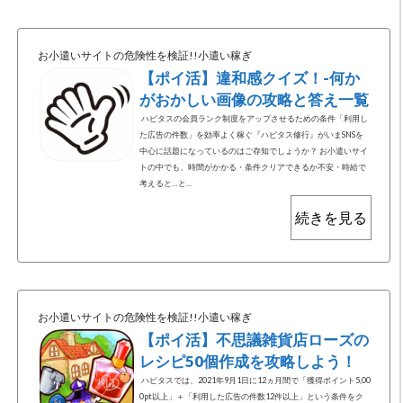
お小遣いサイトの危険性を検証!!小遣い稼ぎ
【ポイ活】違和感クイズ！-何か
がおかしい画像の攻略と答え一覧
ハピタスの会員ランク制度をアップさせるための条件「利用し
た広告の件数」を効率よく稼ぐ『ハピタス修行』がいまSNSを
中心に話題になっているのはご存知でしょうか？ お小遣いサイ
トの中でも、時間がかかる・条件クリアできるか不安・時給で
考えると…と...
続きを見る
お小遣いサイトの危険性を検証!!小遣い稼ぎ
【ポイ活】不思議雑貨店ローズの
レシピ50個作成を攻略しよう！
ハピタスでは、2021年9月1日に12ヵ月間で「獲得ポイント5,00
0pt以上」＋「利用した広告の件数12件以上」という条件をク