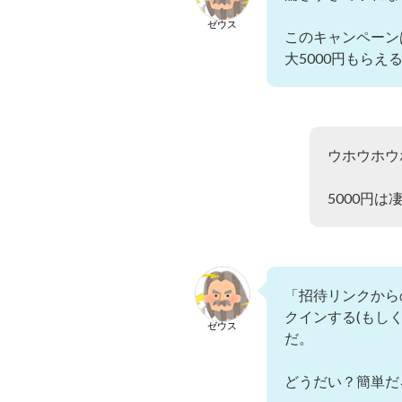
ゼウス
このキャンペーン
大5000円もらえ
ウホウホウ
5000円
「招待リンクから
クインする(もし
ゼウス
だ。
どうだい？簡単だ