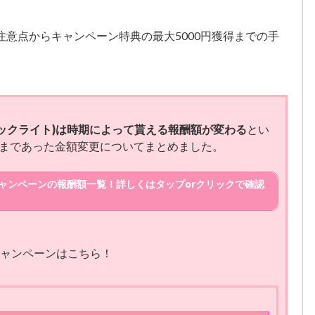
意点からキャンペーン特典の最大5000円獲得までの手
ィックトックライト)は時期によって貰える報酬額が変わる
とい
まであった金額変更についてまとめました。
ャンペーンの報酬額一覧！詳しくはタップorクリックで確認
報酬額
5000円
キャンペーンはこちら！
4000円
3500円