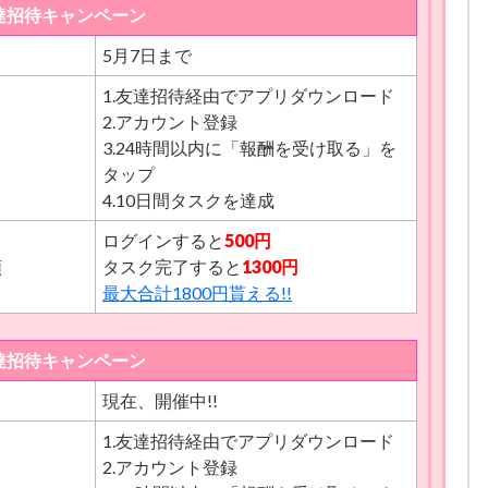
友達招待キャンペーン
1500円
5月7日まで
4000円
1.友達招待経由でアプリダウンロード
1500円
2.アカウント登録
4000円
3.24時間以内に「報酬を受け取る」を
タップ
1500円
4.10日間タスクを達成
4000円
ログインすると
500円
1500円
額
タスク完了すると
1300円
最大合計1800円貰える!!
4000円
1500円
友達招待キャンペーン
4000円
現在、開催中!!
1500円
1.友達招待経由でアプリダウンロード
4000円
2.アカウント登録