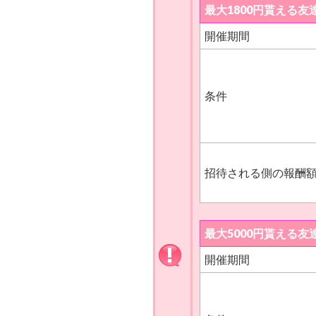
最大1800円貰える
9月8日
開催期間
9月10日
9月23日
9月25日
条件
10月7日
10月10日
10月20日
招待される側の報酬
10月23日
10月30日
最大5000円貰える
11月2日
開催期間
11月17日
11月20日