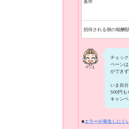
条件
12月1日
12月4日
12月19日
招待される側の報酬
1月3日
1月19日
1月22日
チェック
ペーンは
1月26日
デンえ
ができず
1月29日
いま自分
2月2日
500円
キャンペ
2月5日
2月9日
2月12日
■
エラーが発生しにく