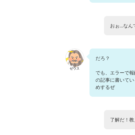
おぉ…なん
だろ？
ゼウス
でも、エラーで報
の記事に書いてい
めするぜ
了解だ！教