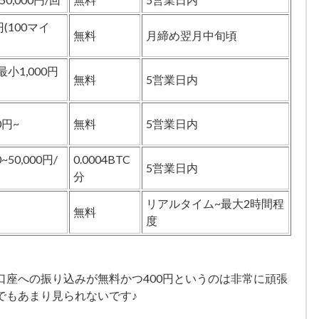
円(100マイ
無料
月締め翌月中旬頃
小1,000円
無料
5営業日内
0円~
無料
5営業日内
0~50,000円/
0.0004BTC
5営業日内
分
リアルタイム~最大2時間程
無料
度
口座への振り込みが無料かつ400円というのは非常に頑張
でもあまり見られないです♪