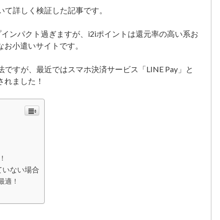
ついて詳しく検証した記事です。
プインパクト過ぎますが、i2iポイントは還元率の高い系お
なお小遣いサイトです。
法ですが、最近ではスマホ決済サービス「LINE Pay」と
されました！
り！
ていない場合
最適！