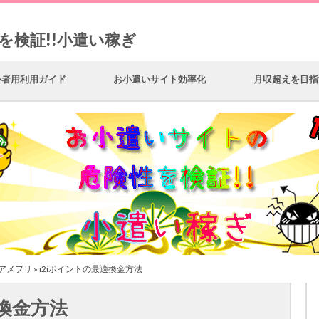
を検証!!小遣い稼ぎ
心者用利用ガイド
お小遣いサイト効率化
月収超えを目指
アメフリ
» i2iポイントの最適換金方法
適換金方法