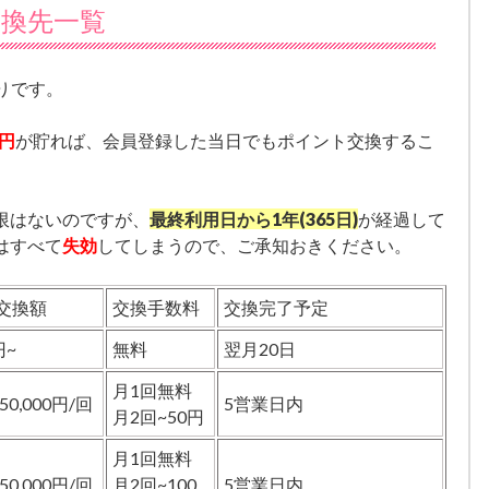
交換先一覧
通りです。
0円
が貯れば、会員登録した当日でもポイント交換するこ
限はないのですが、
最終利用日から1年(365日)
が経過して
はすべて
失効
してしまうので、ご承知おきください。
交換額
交換手数料
交換完了予定
円~
無料
翌月20日
月1回無料
~50,000円/回
5営業日内
月2回~50円
月1回無料
~50,000円/回
月2回~100
5営業日内