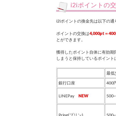
i2iポイントの
i2iポイントの換金先は以下の
ポイントの交換は
4,000pt＝40
とができます。
獲得したポイント自体に有効期
しまうと保持しているポイント
最低
銀行口座
400
LINEPay
NEW
500
Pring(プリン)
500