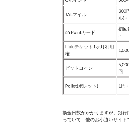
300
JALマイル
ル)~
初回最
i2i Pointカード
~
Huluチケット1ヶ月利用
1,00
権
5,00
ビットコイン
回
Pollet(ポレット)
1円~
換金日数がかかりますが、銀行
っていて、他のお小遣いサイト