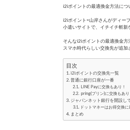
i2iポイントの最適換金方法に
i2iポイント=山岸さんがディー
小遣いサイトで、イチイチ斬新
そんなi2iポイントの最適換金方
スマホ時代らしい交換先が追加
目次
i2iポイントの交換先一覧
普通に銀行口座が一番
LINE Payに交換もあり！
pring(プリン)に交換もあ
ジャパンネット銀行を開設し
ドットマネーはお得交換に
まとめ