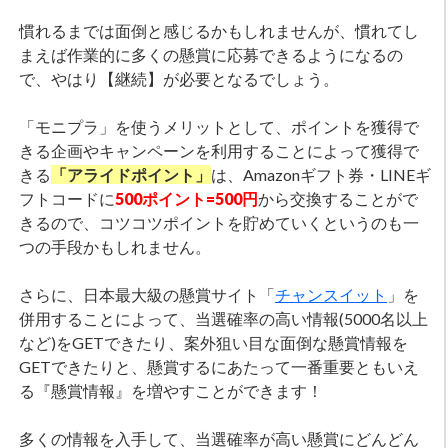
慣れるまでは面倒と感じるかもしれませんが、慣れてし
まえば作業的に多くの懸賞に応募できるようになるの
で、やはり【継続】が必要となるでしょう。
「モニプラ」を使うメリットとして、ポイントを獲得で
きる企画やキャンペーンを利用することによって獲得で
きる
「アライドポイント」
は、Amazonギフト券・LINEギ
フトコードに
500ポイント=500円
から交換することがで
きるので、コツコツポイントを貯めていくというのも一
つの手段かもしれません。
さらに、日本最大級の懸賞サイト「
チャンスイット
」を
併用することによって、当選確率の高い情報(5000名以上
など)をGETできたり、案外狙い目な面倒な懸賞情報を
GETできたりと、懸賞するにあたって一番重要ともいえ
る『懸賞情報』を増やすことができます！
多くの情報を入手して、当選確率が高い懸賞にどんどん