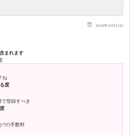
2018年10月21日
が含まれます
度
すね
る度
無用で登録すべき
度
てか?の手数料