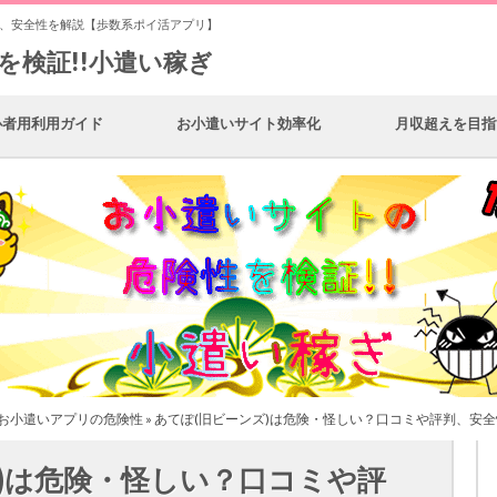
判、安全性を解説【歩数系ポイ活アプリ】
を検証!!小遣い稼ぎ
心者用利用ガイド
お小遣いサイト効率化
月収超えを目指
お小遣いアプリの危険性
» あてぽ(旧ビーンズ)は危険・怪しい？口コミや評判、安
)は危険・怪しい？口コミや評