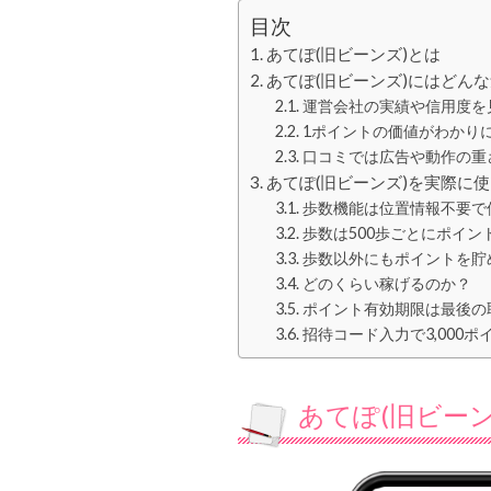
目次
あてぽ(旧ビーンズ)とは
あてぽ(旧ビーンズ)にはどん
運営会社の実績や信用度を
1ポイントの価値がわかり
口コミでは広告や動作の重
あてぽ(旧ビーンズ)を実際に
歩数機能は位置情報不要で
歩数は500歩ごとにポイ
歩数以外にもポイントを貯
どのくらい稼げるのか？
ポイント有効期限は最後の取
招待コード入力で3,000
あてぽ(旧ビーン