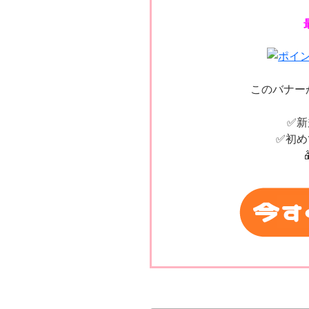
このバナー
✅️
✅️初