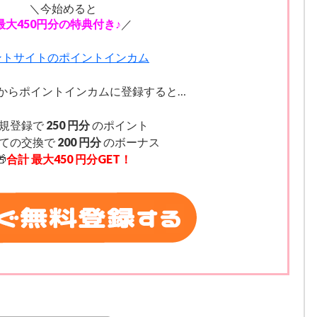
＼今始めると
最大450円分の特典付き♪
／
からポイントインカムに登録すると…
新規登録で
250 円分
のポイント
めての交換で
200 円分
のボーナス
🎁
合計 最大450 円分GET！