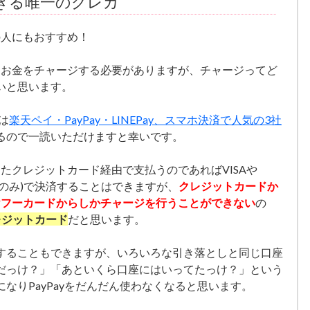
できる唯一のクレカ
心者の人にもおすすめ！
Payにお金をチャージする必要がありますが、チャージってど
いと思います。
は
楽天ペイ・PayPay・LINEPay、スマホ決済で人気の3社
るので一読いただけますと幸いです。
登録したクレジットカード経由で支払うのであればVISAや
ーカードのみ)で決済することはできますが、
クレジットカードか
とヤフーカードからしかチャージを行うことができない
の
レジットカード
だと思います。
することもできますが、いろいろな引き落としと同じ口座
だっけ？」「あといくら口座にはいってたっけ？」という
なりPayPayをだんだん使わなくなると思います。