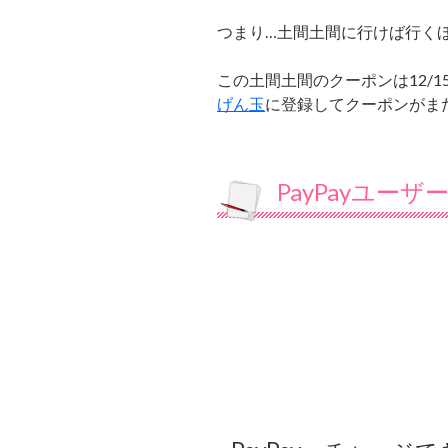
つまり…土間土間に行けば行く
この土間土間のクーポンは12/
げん玉
に登録してクーポンがま
PayPayユーザ