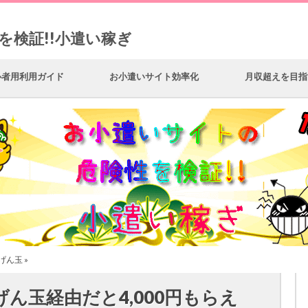
を検証!!小遣い稼ぎ
心者用利用ガイド
お小遣いサイト効率化
月収超えを目指
げん玉
»
ん玉経由だと4,000円もらえ