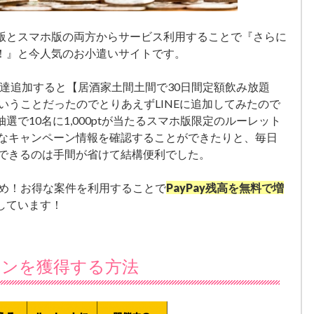
版とスマホ版の両方からサービス利用することで『さらに
！』と今人気のお小遣いサイトです。
達追加すると【居酒家土間土間で30日間定額飲み放題
ということだったのでとりあえずLINEに追加してみたので
で10名に1,000ptが当たるスマホ版限定のルーレット
得なキャンペーン情報を確認することができたりと、毎日
得できるのは手間が省けて結構便利でした。
すすめ！お得な案件を利用することで
PayPay残高を無料で増
しています！
ンを獲得する方法