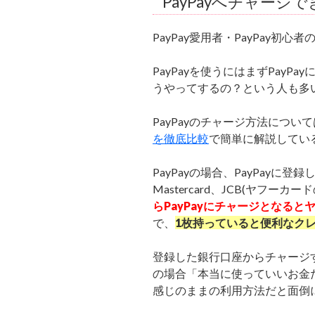
PayPayへチャージ
PayPay愛用者・PayPay初
PayPayを使うにはまずPay
うやってするの？という人も多
PayPayのチャージ方法について
を徹底比較
で簡単に解説してい
PayPayの場合、PayPayに
Mastercard、JCB(ヤフ
らPayPayにチャージとなる
で、
1枚持っていると便利なク
登録した銀行口座からチャージ
の場合「本当に使っていいお金
感じのままの利用方法だと面倒に